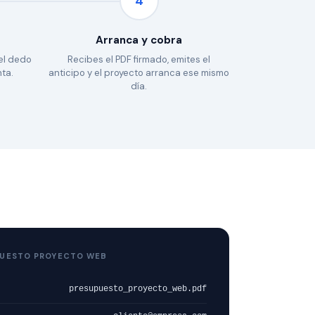
4
Arranca y cobra
 el dedo
Recibes el PDF firmado, emites el
nta.
anticipo y el proyecto arranca ese mismo
día.
PUESTO PROYECTO WEB
presupuesto_proyecto_web.pdf