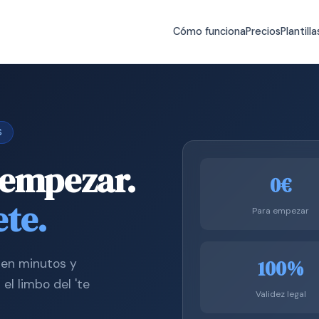
Cómo funciona
Precios
Plantilla
S
 empezar.
0€
ete.
Para empezar
100%
a en minutos y
el limbo del 'te
Validez legal