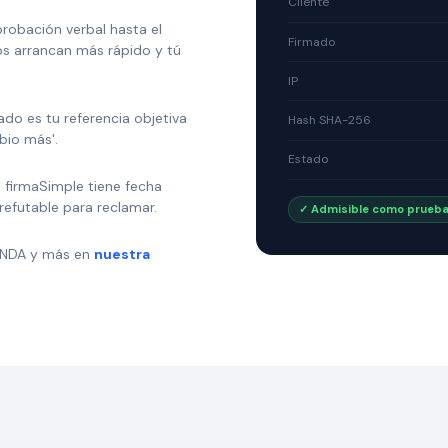
Cliente
probación verbal hasta el
Firmado
os arrancan más rápido y tú
IP
ado es tu referencia objetiva
Hash SHA-256
bio más'.
Estado
n firmaSimple tiene fecha
refutable para reclamar.
✓ Admisible como prueba
, NDA y más en
nuestra