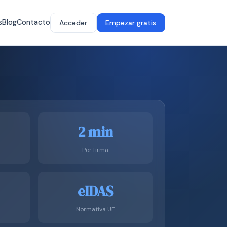
s
Blog
Contacto
Acceder
Empezar gratis
2 min
Por firma
eIDAS
Normativa UE