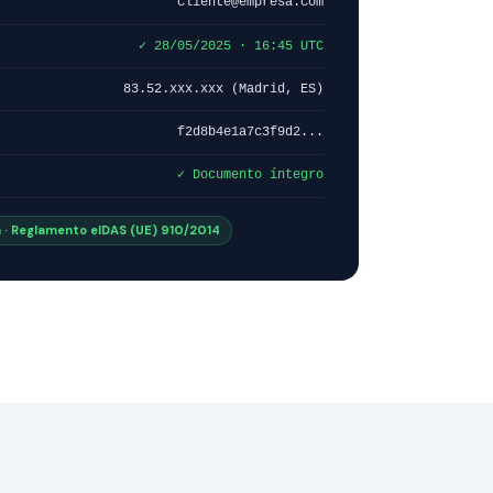
cliente@empresa.com
✓ 28/05/2025 · 16:45 UTC
83.52.xxx.xxx (Madrid, ES)
f2d8b4e1a7c3f9d2...
✓ Documento íntegro
 · Reglamento eIDAS (UE) 910/2014