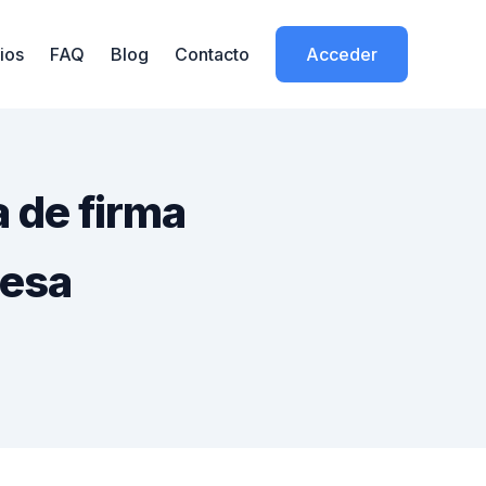
ios
FAQ
Blog
Contacto
Acceder
a de firma
resa