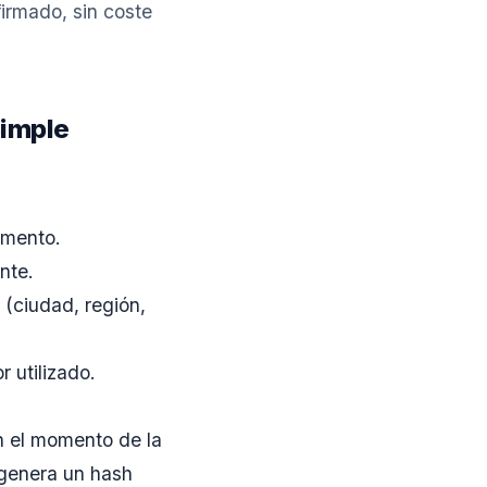
irmado, sin coste
Simple
umento.
nte.
 (ciudad, región,
 utilizado.
en el momento de la
 genera un hash